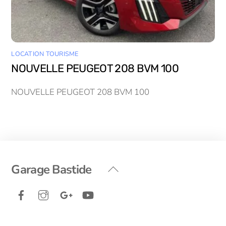
LOCATION TOURISME
NOUVELLE PEUGEOT 208 BVM 100
NOUVELLE PEUGEOT 208 BVM 100
Back
Garage Bastide
To
Facebook
Instagram
Google+
YouTube
Top