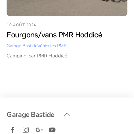
10 AOÛT 2024
Fourgons/vans PMR Hoddicé
Garage Bastide
Véhicules PMR
Camping-car PMR Hoddicé
Back
Garage Bastide
To
Facebook
Instagram
Google+
YouTube
Top