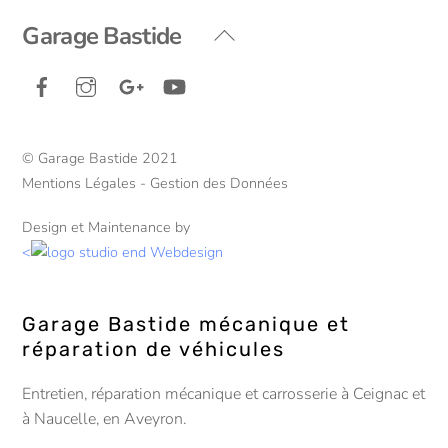
Back
Garage Bastide
To
Facebook
Instagram
Google+
YouTube
Top
© Garage Bastide 2021
Mentions Légales - Gestion des Données
Design et Maintenance by
<
Garage Bastide mécanique et
réparation de véhicules
Entretien, réparation mécanique et carrosserie à Ceignac et
à Naucelle, en Aveyron.