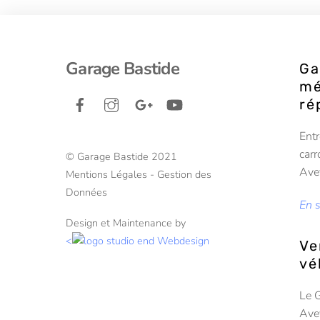
Garage Bastide
Ga
mé
Facebook
Instagram
Google+
YouTube
ré
Entr
carr
© Garage Bastide 2021
Ave
Mentions Légales - Gestion des
Données
En 
Design et Maintenance by
<
Ve
vé
Le 
Avey