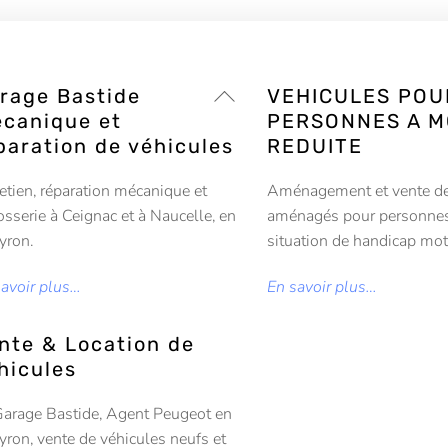
Back
rage Bastide
VEHICULES POU
To
canique et
PERSONNES A M
Top
paration de véhicules
REDUITE
etien, réparation mécanique et
Aménagement et vente de
osserie à Ceignac et à Naucelle, en
aménagés pour personne
yron.
situation de handicap mot
savoir plus…
En savoir plus…
nte & Location de
hicules
Garage Bastide, Agent Peugeot en
ron, vente de véhicules neufs et