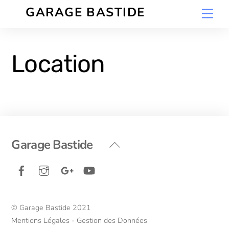
Skip
GARAGE BASTIDE
Men
to
content
Location
Back
Garage Bastide
To
Facebook
Instagram
Google+
YouTube
Top
© Garage Bastide 2021
Mentions Légales - Gestion des Données