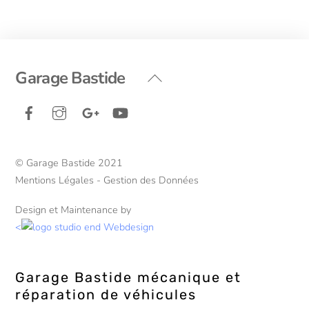
Back
Garage Bastide
To
Facebook
Instagram
Google+
YouTube
Top
© Garage Bastide 2021
Mentions Légales - Gestion des Données
Design et Maintenance by
<
Garage Bastide mécanique et
réparation de véhicules