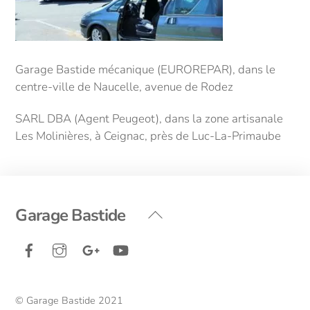
Garage Bastide mécanique (EUROREPAR), dans le
centre-ville de Naucelle, avenue de Rodez
SARL DBA (Agent Peugeot), dans la zone artisanale
Les Molinières, à Ceignac, près de Luc-La-Primaube
Back
Garage Bastide
To
Facebook
Instagram
Google+
YouTube
Top
© Garage Bastide 2021